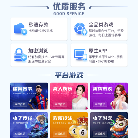
来说，培养运动精神尤为重要，因为它有助于塑造他们的人
格特征，使其在面对困难时能够迎难而上。
与此同时，运动精神还可以增强青少年的心理素质。在足球
训练和比赛过程中，他们会经历失败与挫折，而这种经历能
够帮助他们学会如何调整心态，从而更好地面对生活中的各
种挑战。通过不断努力，孩子们逐渐明白了坚持的重要性，
这也为他们未来的发展奠定了良好的基础。
此外，运动精神还促进了青少年之间的友谊与交流。在共同
参与训练和比赛中，他们建立了深厚的情感联系，这种伙伴
关系不仅提高了他们的团队意识，也丰富了他们的社交经
验。因此，在培养青少年的过程中，注重锻炼他们的运动精
神显得尤为必要。
2、团队合作能力的培养
团队合作能力是指个体在集体环境中，与他人协作以达成共