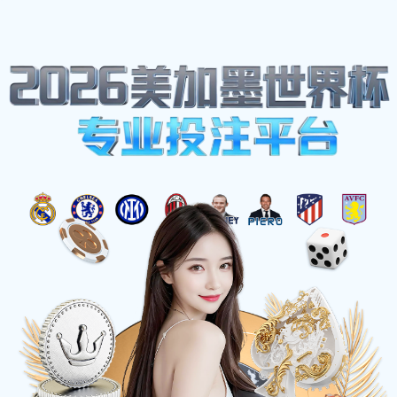
主营产品
首页
Contact Us
北京少年宫足球培养青少年运动精神与团队合作