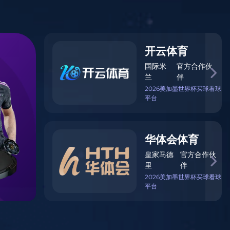
讯
服务种类
联系
PA尊龙平台