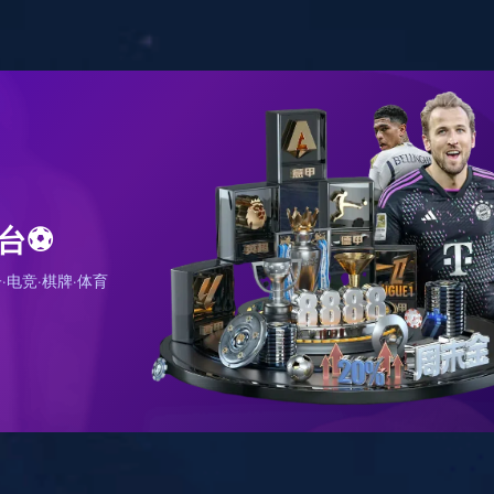
首页
认识
PA尊龙官网
主营产品
公司快
主营产品
首页
Contact Us