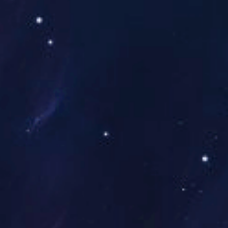
的象征。这样的表现使得他们在国际赛场上同样取得了骄
多个重要赛事中扮演了决定性的角色。他们用坚韧不拔的
，将对手的一次又一次攻击化为泡影。这种精神力量也让
是在俱乐部还是代表国家队参赛。在世界杯、欧洲杯等重
取得胜利。比如，马拉多纳在1986年世界杯上的精彩表
史上的永恒符号。
门球队也因这些传奇球员而实现了一次又一次的辉煌。在
巧改变比赛走势。这些瞬间被铭记于心，也构成了全球亿