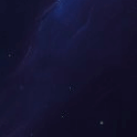
铭刻在人们心中。正是因为有这样的一群人存在，才让我
当我们走进绿茵场，总会想起那些曾经为之奋斗过的人，
辉煌！
下一篇