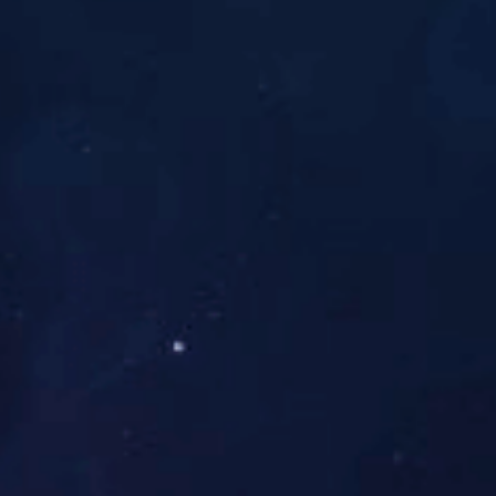
联系
PA尊龙平台