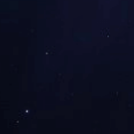
⚽️⚽️PA尊龙时凯(中国区)人生就是搏!：PA尊龙
中国区官网以“人生就是搏”为口号，倡导积极
的生活态度。平台提供体育励志故事、运动挑