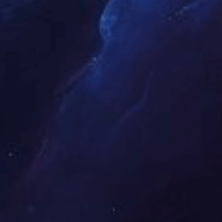
单，就尽量不要随意改动。如果确实需要调整，请尽早联
。
需掌握一些基本技巧和知识，就能让整个过程变得简单而
道，再到关注必要的注意事项和付款政策，每一步都值得
。
们，让大家能够充分利用好宝贵的运动时间，在绿茵赛场
下一篇