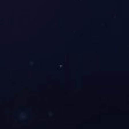
导航
网站地图
联
认识
PA尊龙官网
XML
时凯
拼搏
主营产品
战