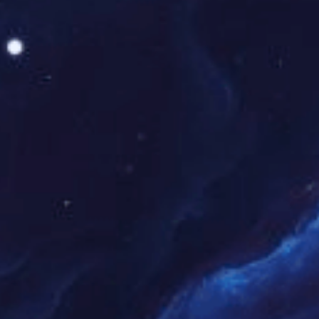
付，请确保网站或APP具有良好的信誉，并且使用官方
支付手段，包括微信支付、支付宝及银行卡转账等。在选
做出选择，以保证操作流畅无误。
在预订之前最好了解清楚相关条款，例如因天气原因无法
否可退还费用等，这样能够有效保护自身权益。