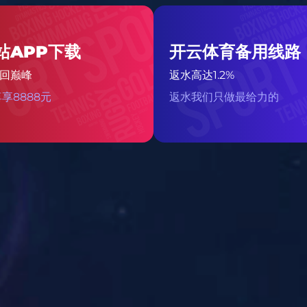
与实用技巧分享
都希望能在繁忙的生活中找到时间踢场球。然而，如何轻
导
题。本文将为您提供一份详细的攻略，从选择合适的足球
式等四个方面进行深入探讨。通过这些实用技巧，您不仅
订场体验，让您的足球活动更加愉快。
选择。首先，可以根据自己的需求来决定，比如是想要室
地通常会有更好的通风和视野，但如果是冬季或雨季，室
。选择靠近地铁站或公交站的足球场，不仅可以节省时