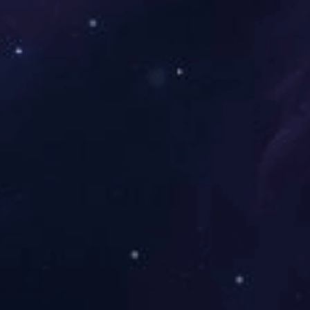
内容
姓名
*
网址
Save my name, email, and website in this 