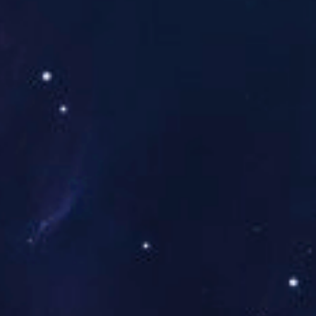
萧条时期的艰难求索，以及二战后的重建。这些历史背景
关注，开始参与各类国内外比赛，并逐步建立起自己的品
教练和技术人员，以提升球队整体实力。同时，年轻球员
的环境中保持活力。
范围内备受瞩目的球队之一，不仅取得了可观的成绩，也
与总结，多克队形成了一种独特而富有感染力的文化氛
。
因此建立了一套完善且系统化的青训体系。这一体系不仅
合作的重要性。每年，来自不同地区的小球员都会被选拔
速提升自己的技能，并为未来成为职业球员打下坚实基