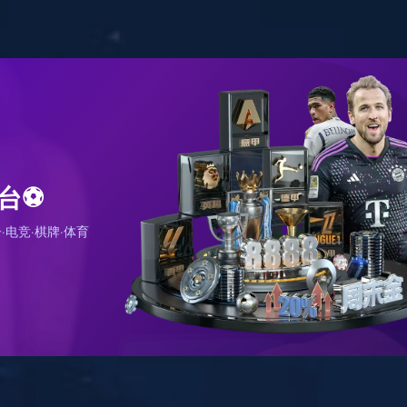
首页
认识
PA尊龙官网
主营产品
公司快
主营产品
首页
Contact Us