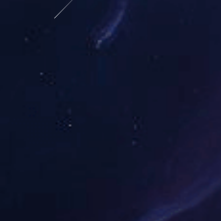
此外，多克队还定期举办各类青少年比赛，为
艺的一次机会，更是激励他们追寻梦想的重要
时也能了解到团队协作的重要性，从而培养出
值得一提的是，多克足球俱乐部还注重与学校
接触到足球运动。这种责任感使得多克球队不
业关注度的发展。
3、比赛精神与团结力量
在每场比赛中，多克足球队都体现出一种顽强
现在每位球员对胜利的不懈追求。在赛场上，
中，将所有精力融入到比赛之中。
特别是在关键时刻，队员之间紧密配合，相互
次重要赛事中，多克队凭借默契配
PA尊龙平台
识，不仅增强了球队凝聚力，也让每位参与者