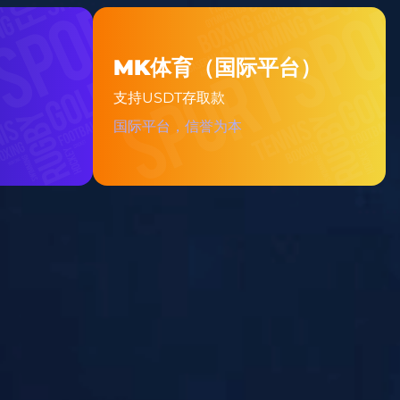
航
认识
PA尊龙官网
主营产品
公司快讯
服务种类