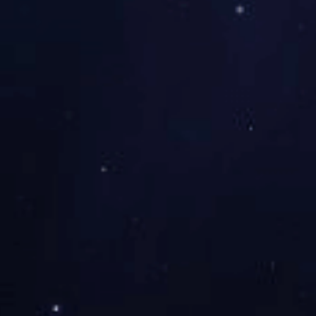
姓名
*
网址
Save my name, email, and website in this 