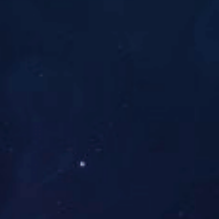
联系
PA尊龙平台