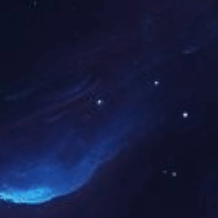
此外，加强心理辅导也是重要的一环。在现代
专业心理辅导帮助运动员提高抗压能力，将会
是未来必须重视的一部分策略。
4、未来发展趋势与展望
展望未来，巴西足球需要抓住机遇，实现转型
础设施建设，提高各类赛事组织水平，以吸引
分析、虚拟现实训练等现代科技手段，以提升
同时，在全球化背景下，加快国际交流合作也
让年轻球员拓宽眼界，提高竞技水平。此外，
项目，将有助于促进技术交流，实现互利共赢
Total football理念逐渐流行，而这对
思想，将是推动巴西足球持续发展的动力所在
不败之地。