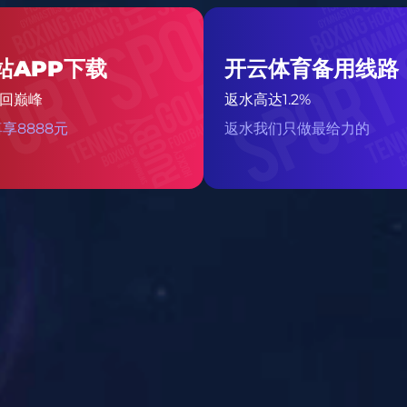
析及未来发展展望
历了辉煌与低谷，其水平的崛起与挑战现今成为了一个热
导
进行详细阐述，分别是历史成就与文化底蕴、青训体系与
未来发展趋势与展望。在历史长河中，巴西足球以其独特
随着时代变迁和国际足球格局变化，其面临着日益严峻的
能够为读者提供更深入的理解，同时也展望巴西足球在未
起，它便逐渐形成了独特的风格和文化。在20世纪，特别
五次世界杯冠军，这一成就使其成为全球最成功的球队之一。