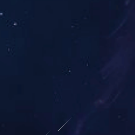
这些辉煌不仅源于球员们卓越的个人能力，更
在巴西，每个社区都有自己的足球场地，孩子
量优秀人才。此外，桑巴舞等本土艺术形式也
赏性的风格，从而吸引了全世界球迷的关注。
然而，在辉煌背后，也隐含着一些问题。随着
占据年轻人的注意力，这对巴西足球的人才输
新，是当前面临的重要课题。
2、青训体系与人才培养
青训体系是任何一个国家足球发展的基石，而
了完善的青少年培训系统，通过科学合理的方
托斯和弗拉门戈，不仅注重技术训练，还强调
尽管如此，与其他国家相比，巴西青训体系仍
乐部难以提供足够优质的训练条件；另一方面