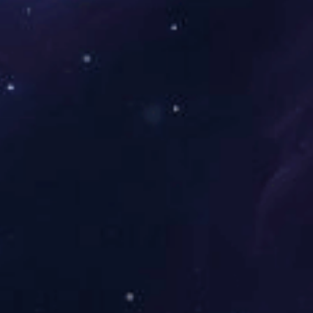
总结：
综上所述，虽然当今时代给巴西足球带来了诸
展阶段，再到未来展望，每一个环节都显得至
积极探索新的发展路径，才能真正实现再次崛
Brazilian football is at a crossroads, needing to b
football will depend on its ability to adapt and inn
and stakeholders alike look forward to the next g
reclaim its status as a global football powerhous
上一篇
发表评论
内容