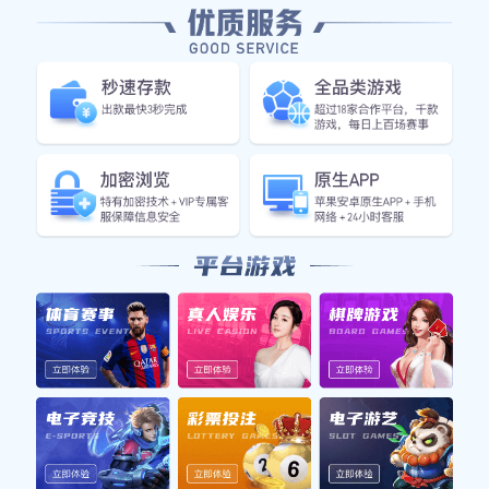
力量、速度和耐力提出了要求。在日常训练中，孩子们通过
各种体能训练，不仅增强了心肺功能，还提高了肌肉力量，
对骨骼发育也有积极作用。
此外，足球运动还能够帮助儿童改善协调性和平衡感。在不
断变换的位置和节奏中，孩子们学会如何更好地控制自己的
身体，提高反应能力。这种身体素质的提升，为他们今后的
学习和生活打下良好的基础。
最后，通过参加各类比赛，孩子们还能在激烈竞争中锻炼意
志力与坚持不懈的精神，使他们在面对困难时更加勇敢坚
定。这些都是儿童在成长过程中不可或缺的重要品质。
2、提高心理素质与自信心
足球不仅是身体上的较量，也是心理上的挑战。在比赛中，
孩子们面对胜负时会经历各种情绪，如紧张、兴奋甚至失
落。这样的经历能够帮助他们更好地认识自己，并逐渐学会