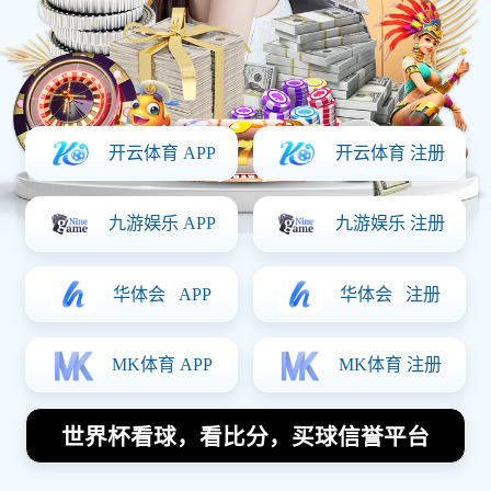
Posted On:
2026-05-15
本文旨在探讨大盘、小盘足球的投资策略及市场分析，通过
对这两种投资方式的特点、优劣势和适用场景进行深度剖
析，帮助投资者更好地理解和选择合适的投资策略。文章分
为四个主要部分，分别讨论了大盘足球与小盘足球的定义及
特点、市场环境对两者的影响、投资策略选择时应考虑的因
素，以及风险管理与收益预期。通过系统性的分析，读者能
够掌握大盘小盘足球投资中需要关注的重要方面，从而做出
更加明智的决策。
1、大盘小盘足球定义
首先，我们需要明确什么是大盘和小盘足球。在金融市场
中，大盘股票通常指市值较大的公司，其交易量相对活跃，
流动性强。而小盘股票则是指市值较小的公司，这些公司的
股票交易量相对较低，流动性相对不足。在足球领域，大盘