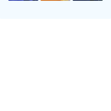
注，吸引大量资金投入，因此其整体业绩往往优于小型俱乐
部。同时，这种环境也促使赞助商愿意为大牌球队提供更丰
厚的合同，从而形成良性循环。
反之，在经济不景气时，小型俱乐部可能会因为成本控制能
力强而生存下来，他们灵活运用有限资源实现逆袭，使得这
些球队在某些情况下获得意想不到的成功。因此，在不确定
性的市场环境下，小型球队也能利用其灵活性来抵御风险。
此外，不同地区或国家的发展水平也会影响到这一局面。例
如，在发达国家，大型 足球 俱乐部可借助完善的商业模式
持续发展，而在发展中国家，小型俱乐部可能凭借社区支持
实现突破。因此，了解不同市场环境下的大、小盘口，有助
于我们制定更具针对性的投资策略。
3、投资策略选择因素