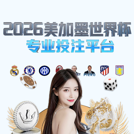
公司快讯
首页
Contact Us
大盘小盘足球的投资策略与市场分析探讨